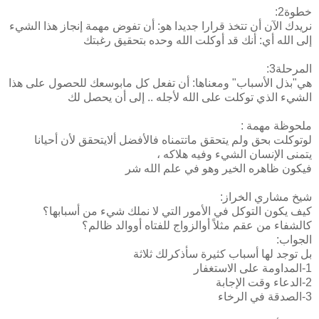
خطوة2:
نريدك الآن أن تتخذ قرارا جديدا هو: أن تفوض مهمة إنجاز هذا الشيء
إلى الله أي: أنك قد أوكلت الله وحده بتحقيق رغبتك
المرحلة3:
هي"بذل الأسباب" ومعناها: أن تفعل كل مابوسعك للحصول على هذا
الشيء الذي توكلت على الله لأجله .. إلى أن يحصل لك
ملحوظة مهمة :
لوتوكلت بحق ولم يتحقق ماتتمناه فالأفضل ألايتحقق لأن أحيانا
يتمنى الإنسان الشيء وفيه هلاكه ،
فيكون ظاهره الخير وهو في علم الله شر
شيخ مشاري الخراز:
كيف يكون التوكل في الأمور التي لا نملك شيء من أسبابها؟
كالشفاء من عقم مثلاً أوالزواج للفتاه أووالد ظالم؟
الجواب:
بل توجد لها أسباب كثيرة سأذكرلك ثلاثة
1-المداومة على الاستغفار
2-الدعاء وقت الإجابة
3-الصدقة في الرخاء