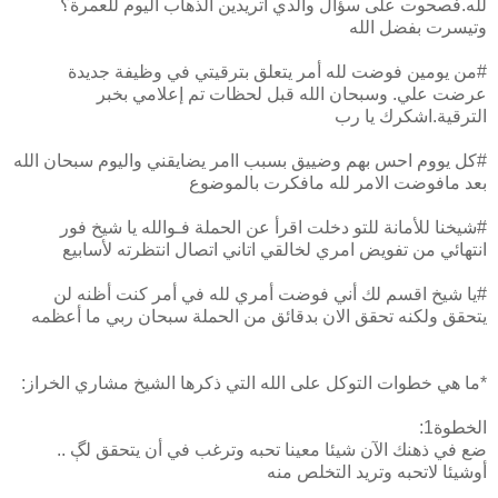
لله.فصحوت على سؤال والدي أتريدين الذهاب اليوم للعمرة؟
وتيسرت بفضل الله
#من يومين فوضت لله أمر يتعلق بترقيتي في وظيفة جديدة
عرضت علي. وسبحان الله قبل لحظات تم إعلامي بخبر
الترقية.اشكرك يا رب
#كل يووم احس بهم وضييق بسبب اامر يضايقني واليوم سبحان الله
بعد مافوضت الامر لله مافكرت بالموضوع
#شيخنا للأمانة للتو دخلت اقرأ عن الحملة فـوالله يا شيخ فور
انتهائي من تفويض امري لخالقي اتاني اتصال انتظرته لأسابيع
#يا شيخ اقسم لك أني فوضت أمري لله في أمر كنت أظنه لن
يتحقق ولكنه تحقق الان بدقائق من الحملة سبحان ربي ما أعظمه
*ما هي خطوات التوكل على الله التي ذكرها الشيخ مشاري الخراز:
الخطوة1:
ضع في ذهنك الآن شيئا معينا تحبه وترغب في أن يتحقق لڳ ..
أوشيئا لاتحبه وتريد التخلص منه