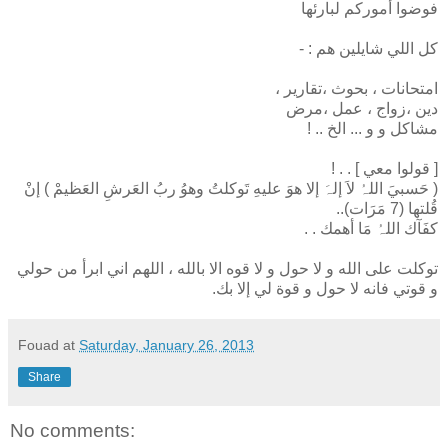
فوضوا أموركم لبارئها
​​​​​​كل اللي شايلين هم : -
امتحانات ، بحوث ،تقارير ،
دين ،زواج ، عمل ،مرض
مشاكل و و ... الخ .. !
[ قولوا معي ] . . !
​​​​​​​​​​​​​​​( حَسبيَ اللہُ لاَ إلہَ إلا هوَ عليهِ تَوكلتُ وهوُ ربُ العَرشِ العَظيمْ ) إنْ
قُلتھا (7 مَرَات)..
كفَآك اللہُ مَا أهمك . .
توكلت على الله و لا حول و لا قوه الا بالله ، اللهم اني ابرأ من حولي
و قوتي فانه لا حول و قوة لي إلا بك.
Fouad
at
Saturday, January 26, 2013
Share
No comments: