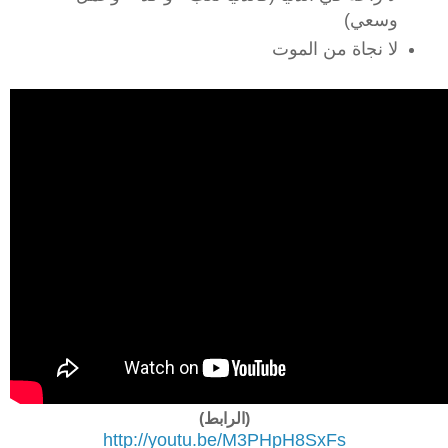
وسعي)
لا نجاة من الموت
(الرابط)
http://youtu.be/M3PHpH8SxFs