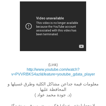
(Link)
http://www.youtube.com/watch?
v=PVVRBKS4azI&feature=youtube_gdata_player
معلومات قيمة جداعن مشاكل الكلية وطرق غسيلها و
المحافظة عليها
(د. جودة محمد عواد )
لا تجعلها تقف عندك! فكم مريض سوف يستفيد؟!