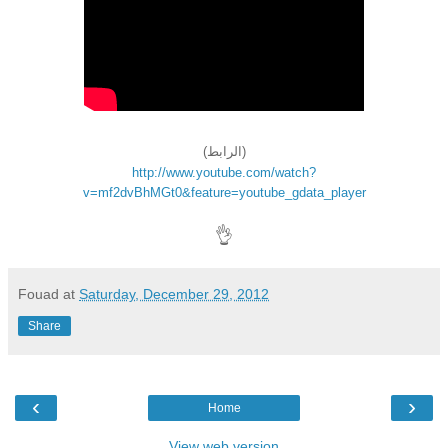
(الرابط)
http://www.youtube.com/watch?
v=mf2dvBhMGt0&feature=youtube_gdata_player
👌
Fouad
at
Saturday, December 29, 2012
Share
‹
›
Home
View web version