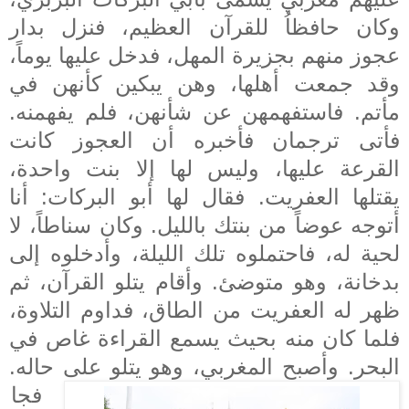
وكان حافظاُ للقرآن العظيم، فنزل بدار
عجوز منهم بجزيرة المهل، فدخل عليها يوماً،
وقد جمعت أهلها، وهن يبكين كأنهن في
مأتم. فاستفهمهن عن شأنهن، فلم يفهمنه.
فأتى ترجمان فأخبره أن العجوز كانت
القرعة عليها، وليس لها إلا بنت واحدة،
يقتلها العفريت. فقال لها أبو البركات: أنا
أتوجه عوضاً من بنتك بالليل. وكان سناطاً، لا
لحية له، فاحتملوه تلك الليلة، وأدخلوه إلى
بدخانة، وهو متوضئ. وأقام يتلو القرآن، ثم
ظهر له العفريت من الطاق، فداوم التلاوة،
فلما كان منه بحيث يسمع القراءة غاص في
البحر. وأصبح المغربي، وهو يتلو على حاله.
فجا