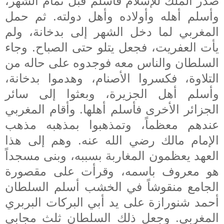
صدر الملك للإسلام فأسلم قبل تمام الشهر،
وأسلم أهله وأولاده وأهل دولته. ثم حمل
المغربي لما دخل الشهر إلى بدخانة، ولم
يأت العفريت، فجعل يتلو حتى الصباح. وجاء
السلطان والناس معه فوجدوه على حاله من
التلاوة، فكسروا الأصنام، وهدموا بدخانة،
وأسلم أهل الجزيرة، وبعثوا إلى سائر
الجزائر الأخرى فأسلم أهلها. وأقام المغربي
عندهم معظماً، وتمذهبوا بمذهبه مذهب
الإمام مالك رضي الله عنه. وهم إلى هذا
العهد يعظمون المغاربة بسببه، وبنى مسجداً
هو معروف باسمه، وقرأت على مقصورة
الجامع منقوشاً في الخشب أسلم السلطان
أحمد شنورازة على يد أبي البركات البربري
المغربي. وجعل ذلك السلطان ثلث مجابي