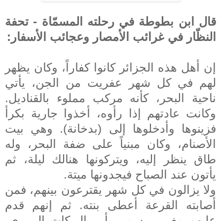
قال ابن بطوطة في رحلته المسمّاة - تحفة
النظّار في غرائب الأمصار وعجائب الأسفار:
إن أهل هذه الجزائر كانوا كفاراً، وكان يظهر
لهم في كل شهر عفريت من الجن، يأتي
ناحية البحر، كأنه مركب مملوء بالقناديل.
وكانت عادتهم إذا رأوه، أخذوا جارية بكرأ
فزينوها وأدخلوها إلى (بدخانة). وهي بيت
الأصنام، وكان مبنياً على ضفة البحر، وله
طاق ينظر إليه، ويتركونها هنالك ليلة، ثم
يأتون عند الصباح فيجدونها ميتة.
ولا يزالون في كل شهر يقترعون بينهم، فمن
أصابته القرعة أعطى بنته. ثم إنهم قدم
عليهم مغربي يسمى بأبي البركات البربري،