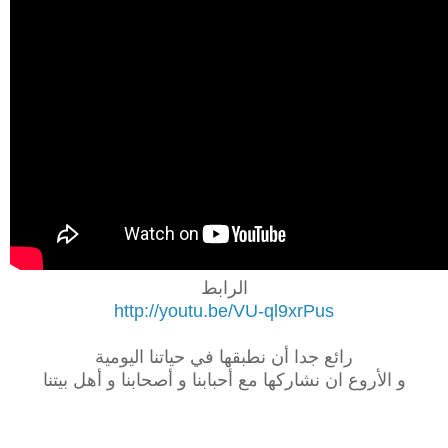
الرابط
http://youtu.be/VU-ql9xrPus
رائع جدا أن نطبقها في حياتنا اليومية
و الأروع ان نشاركها مع أحبابنا و أصحابنا و أهل بيتنا